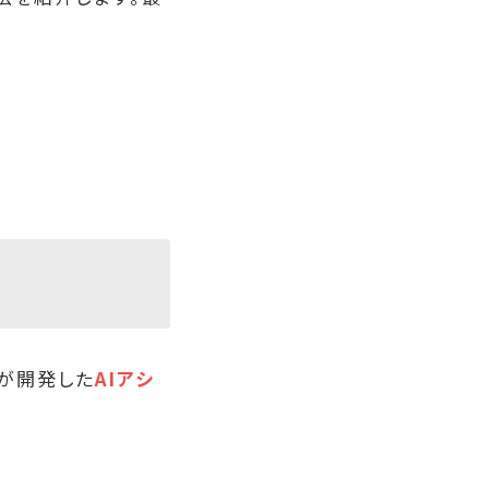
）社が開発した
AIアシ