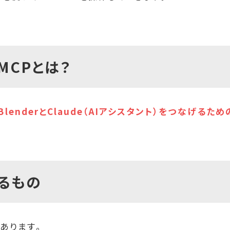
rMCPとは？
BlenderとClaude（AIアシスタント）をつなげるた
するもの
あります。